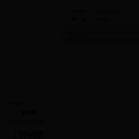
联系方式
证书荣誉
传真号码：
0931-2626886
公司相册
职 位：
总经理
公司动态
免责声明：
以上所展示的信息由企业自行提供
营销网络
温馨提示：
为保障您的利益，建议优先选择
V
招聘信息
在线留言
联系方式
产品分类
求购咨询
友情链接
暂时没有添加友情链接.