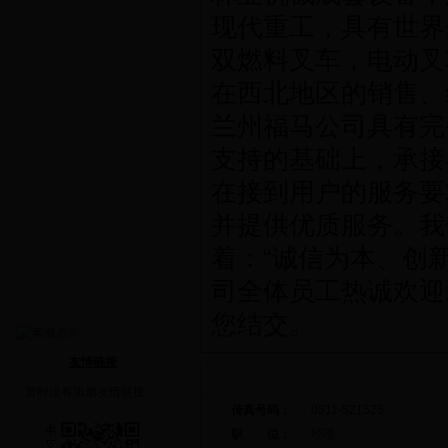
现代重工，具有世界
证书荣誉
双燃料叉车，电动叉
公司相册
在西北地区的销售、
公司动态
兰州福马公司具有完
营销网络
支持的基础上，承接
招聘信息
在接到用户的服务要
在线留言
并提供优质服务。我
联系方式
着：“诚信为本、创
产品分类
司全体员工热诚欢迎
求购咨询
您结交。
友情链接
联系方式
暂时没有添加友情链接.
传真号码：
0511-521525
职 位：
经理