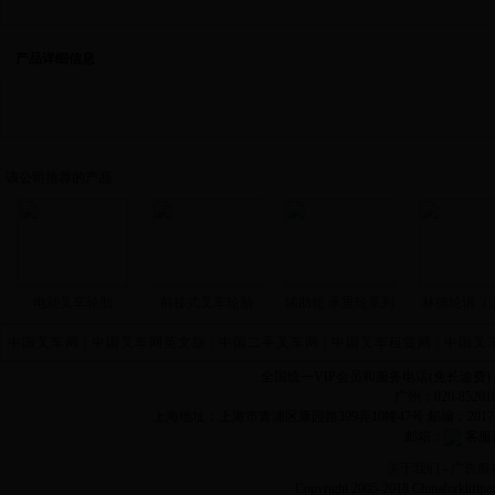
产品详细信息
该公司推荐的产品
电动叉车轮胎
前移式叉车轮胎
辅助轮 承重轮系列
林德轮辋（适
中国叉车网
|
中国叉车网英文版
|
中国二手叉车网
|
中国叉车租赁网
|
中国叉
全国统一VIP会员和服务电话(免长途费)
广州：020-852010
上海地址：上海市青浦区康园路399弄10幢47号 邮编：201
邮箱：
客服
关于我们
-
广告服
Copyright 2005-2018 Chinaforklift