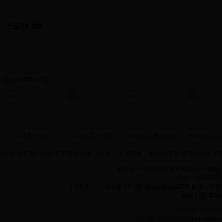
产品详细信息
该公司推荐的产品
电动叉车轮胎
前移式叉车轮胎
辅助轮 承重轮系列
林德轮辋（适
中国叉车网
|
中国叉车网英文版
|
中国二手叉车网
|
中国叉车租赁网
|
中国叉
全国统一VIP会员和服务电话(免长途费)
广州：020-852010
上海地址：上海市青浦区康园路399弄10幢47号 邮编：201
邮箱：
客服
关于我们
-
广告服
Copyright 2005-2018 Chinaforklift