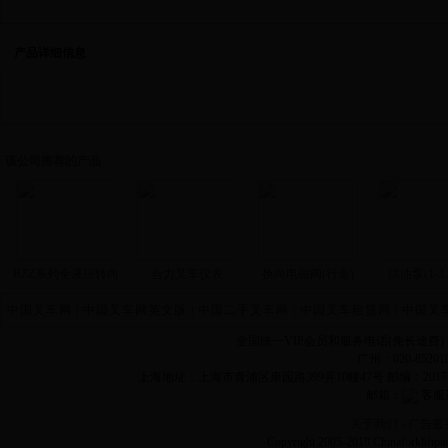
产品详细信息
该公司推荐的产品
BZZ系列全液压转向
合力叉车仪表
换向电磁阀(行走)
供油泵(1-3.
中国叉车网
|
中国叉车网英文版
|
中国二手叉车网
|
中国叉车租赁网
|
中国叉
全国统一VIP会员和服务电话(免长途费)
广州：020-852010
上海地址：上海市青浦区康园路399弄10幢47号 邮编：201
邮箱：
客服
关于我们
-
广告服
Copyright 2005-2018 Chinaforklift