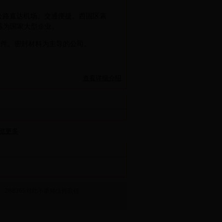
公路直达机场。交通便捷。西固区素
炼为国家大型企业。
封件、密封材料为主导的公司。
查看详细介绍
览更多
288365对此不承担任何责任。