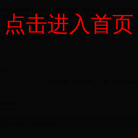
进
百积丰
密封世界！公司位于
兰州市西固区，境内铁路，公路交汇
,
有高速
点击进入首页
高原化工城
”美誉
，区内有中央和省、市属大、中型企业
146
家，兰化、兰
公司是以销售机械密封、液压密封件、盘根、密封垫片、油封、等进口密
品有：机械密封、盘根
(
填料
)
、
供应
图文浏览
应产品.
共 0 条信息，当前显示第 1 - -1 条，共 0 页
点击浏
动态
布公司动态.
：
以上所展示的信息由企业自行提供，内容的真实性、准确性和合法性由发布企业负责，
：
为保障您的利益，建议优先选择
VIP会员
。