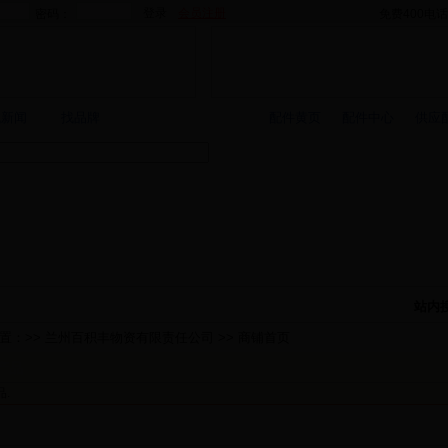
会员注册
密码：
免费400电
找新闻
找品牌
配件黄页
配件中心
供应
积丰物资有限责任公司
站内
置：>> 兰州百积丰物资有限责任公司 >> 商铺首页
产品
.
简介